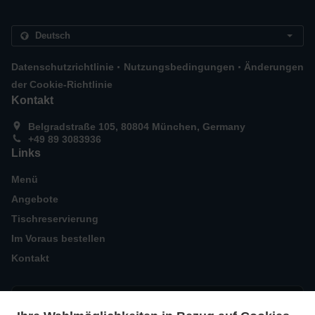
.
.
Datenschutzrichtlinie
Nutzungsbedingungen
Änderungen
der Cookie-Richtlinie
Kontakt
Belgradstraße 105, 80804 München, Germany
+49 89 3083936
Links
Menü
Angebote
Tischreservierung
Im Voraus bestellen
Kontakt
AKZEPTIERTE ZAHLUNGSMETHODEN