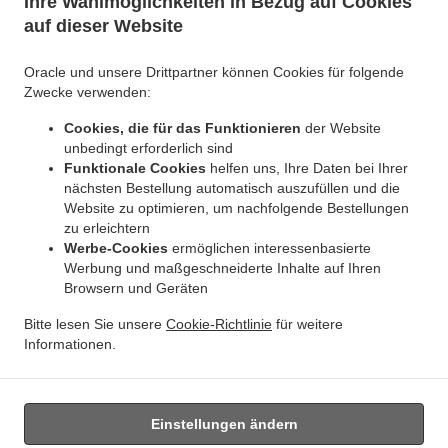
Ihre Wahlmöglichkeiten in Bezug auf Cookies
auf dieser Website
Oracle und unsere Drittpartner können Cookies für folgende
Zwecke verwenden:
Cookies, die für das Funktionieren
der Website
.
Indisches Essen Lieferservice München Parkstadt Schwabing
Indisches Essen
unbedingt erforderlich sind
.
Lieferservice München Eggarten-Siedlung
Indisches Essen Lieferservice München
Funktionale Cookies
helfen uns, Ihre Daten bei Ihrer
.
nächsten Bestellung automatisch auszufüllen und die
Villenkolonie Gern
Indisches Essen Lieferservice München Villenkolonie Neuwittelsbach
Website zu optimieren, um nachfolgende Bestellungen
.
.
Indisches Essen Lieferservice München Schwabing-West
Indisches Essen
zu erleichtern
.
Lieferservice München Milbertshofen-Am Hart
Indisches Essen Lieferservice München
Werbe-Cookies
ermöglichen interessenbasierte
.
Schwabing-Freimann
Indisches Essen Lieferservice München Neuhausen-Nymphenburg
Werbung und maßgeschneiderte Inhalte auf Ihren
.
.
Browsern und Geräten
Indisches Essen Lieferservice München Maxvorstadt
Indisches Essen Lieferservice
.
München Altstadt-Lehel
Indisches Essen Lieferservice München Feldmoching-
Bitte lesen Sie unsere
Cookie-Richtlinie
für weitere
.
.
Hasenbergl
Indisches Essen Lieferservice München Moosach
Indisches Essen
Informationen.
.
.
.
Lieferservice München
Tandoori Essen Lieferservice
Curry Essen Lieferservice
Essen
zum mitnehmen und zum Liefern
Einstellungen ändern