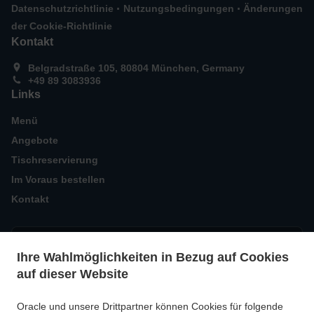
.
.
Datenschutzrichtlinie
Nutzungsbedingungen
Änderungen
der Cookie-Richtlinie
Kontakt
Belgradstraße 105, 80804 München, Germany
+49 89 3083936
Links
Menü
Angebote
Tischreservierung
Im Voraus bestellen
Kontakt
AKZEPTIERTE ZAHLUNGSMETHODEN
Ihre Wahlmöglichkeiten in Bezug auf Cookies
auf dieser Website
Oracle und unsere Drittpartner können Cookies für folgende