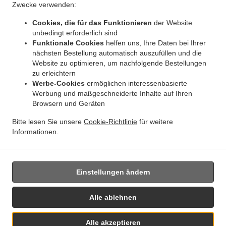
Zwecke verwenden:
Cookies, die für das Funktionieren
der Website
.
Indisches Essen Lieferservice München Parkstadt Schwabing
Indisches Essen
unbedingt erforderlich sind
.
Lieferservice München Eggarten-Siedlung
Indisches Essen Lieferservice München
Funktionale Cookies
helfen uns, Ihre Daten bei Ihrer
.
nächsten Bestellung automatisch auszufüllen und die
Villenkolonie Gern
Indisches Essen Lieferservice München Villenkolonie Neuwittelsbach
Website zu optimieren, um nachfolgende Bestellungen
.
.
Indisches Essen Lieferservice München Schwabing-West
Indisches Essen
zu erleichtern
.
Lieferservice München Milbertshofen-Am Hart
Indisches Essen Lieferservice München
Werbe-Cookies
ermöglichen interessenbasierte
.
Schwabing-Freimann
Indisches Essen Lieferservice München Neuhausen-Nymphenburg
Werbung und maßgeschneiderte Inhalte auf Ihren
.
.
Browsern und Geräten
Indisches Essen Lieferservice München Maxvorstadt
Indisches Essen Lieferservice
.
München Altstadt-Lehel
Indisches Essen Lieferservice München Feldmoching-
Bitte lesen Sie unsere
Cookie-Richtlinie
für weitere
.
.
Hasenbergl
Indisches Essen Lieferservice München Moosach
Indisches Essen
Informationen.
.
.
.
Lieferservice München
Tandoori Essen Lieferservice
Curry Essen Lieferservice
Essen
zum mitnehmen und zum Liefern
Einstellungen ändern
Alle ablehnen
Alle akzeptieren